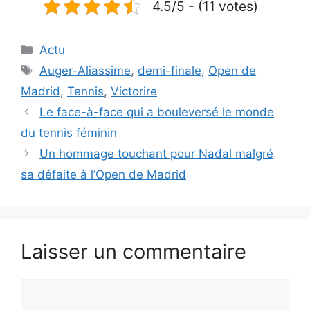
4.5/5 - (11 votes)
Catégories
Actu
Étiquettes
Auger-Aliassime
,
demi-finale
,
Open de
Madrid
,
Tennis
,
Victorire
Le face-à-face qui a bouleversé le monde
du tennis féminin
Un hommage touchant pour Nadal malgré
sa défaite à l’Open de Madrid
Laisser un commentaire
Commentaire