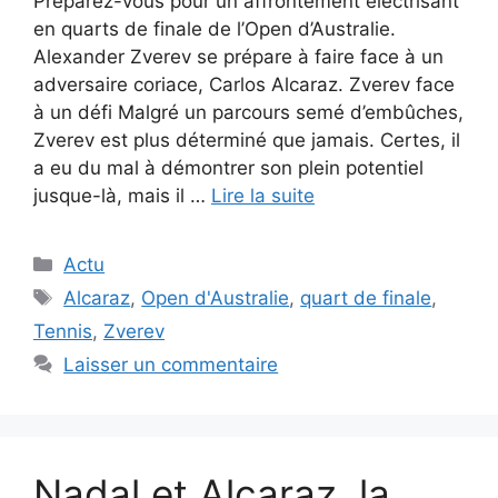
Préparez-vous pour un affrontement électrisant
en quarts de finale de l’Open d’Australie.
Alexander Zverev se prépare à faire face à un
adversaire coriace, Carlos Alcaraz. Zverev face
à un défi Malgré un parcours semé d’embûches,
Zverev est plus déterminé que jamais. Certes, il
a eu du mal à démontrer son plein potentiel
jusque-là, mais il …
Lire la suite
Catégories
Actu
Étiquettes
Alcaraz
,
Open d'Australie
,
quart de finale
,
Tennis
,
Zverev
Laisser un commentaire
Nadal et Alcaraz, la