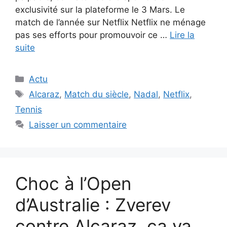
exclusivité sur la plateforme le 3 Mars. Le
match de l’année sur Netflix Netflix ne ménage
pas ses efforts pour promouvoir ce …
Lire la
suite
Catégories
Actu
Étiquettes
Alcaraz
,
Match du siècle
,
Nadal
,
Netflix
,
Tennis
Laisser un commentaire
Choc à l’Open
d’Australie : Zverev
contre Alcaraz, ça va