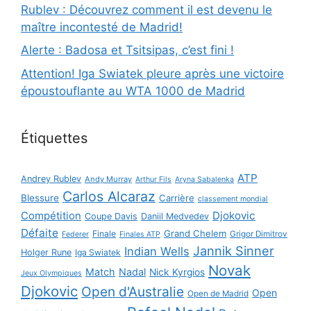
Rublev : Découvrez comment il est devenu le
maître incontesté de Madrid!
Alerte : Badosa et Tsitsipas, c’est fini !
Attention! Iga Swiatek pleure après une victoire
époustouflante au WTA 1000 de Madrid
Étiquettes
ATP
Andrey Rublev
Andy Murray
Arthur Fils
Aryna Sabalenka
Carlos Alcaraz
Blessure
Carrière
classement mondial
Compétition
Djokovic
Coupe Davis
Daniil Medvedev
Défaite
Grand Chelem
Finale
Grigor Dimitrov
Federer
Finales ATP
Jannik Sinner
Indian Wells
Holger Rune
Iga Swiatek
Novak
Match
Nadal
Nick Kyrgios
Jeux Olympiques
Djokovic
Open d'Australie
Open
Open de Madrid