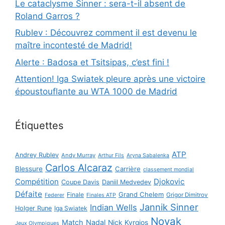
Le cataclysme Sinner : sera-t-il absent de
Roland Garros ?
Rublev : Découvrez comment il est devenu le
maître incontesté de Madrid!
Alerte : Badosa et Tsitsipas, c’est fini !
Attention! Iga Swiatek pleure après une victoire
époustouflante au WTA 1000 de Madrid
Étiquettes
ATP
Andrey Rublev
Andy Murray
Arthur Fils
Aryna Sabalenka
Carlos Alcaraz
Blessure
Carrière
classement mondial
Compétition
Djokovic
Coupe Davis
Daniil Medvedev
Défaite
Grand Chelem
Finale
Grigor Dimitrov
Federer
Finales ATP
Jannik Sinner
Indian Wells
Holger Rune
Iga Swiatek
Novak
Match
Nadal
Nick Kyrgios
Jeux Olympiques