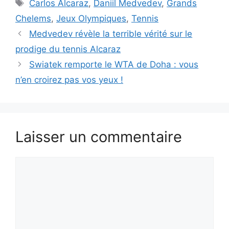
Étiquettes
Carlos Alcaraz
,
Daniil Medvedev
,
Grands
Chelems
,
Jeux Olympiques
,
Tennis
Medvedev révèle la terrible vérité sur le
prodige du tennis Alcaraz
Swiatek remporte le WTA de Doha : vous
n’en croirez pas vos yeux !
Laisser un commentaire
Commentaire