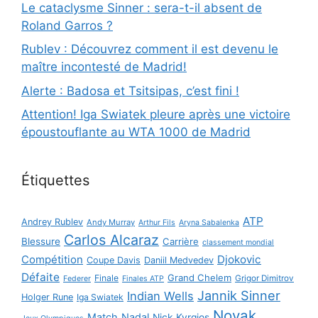
Le cataclysme Sinner : sera-t-il absent de
Roland Garros ?
Rublev : Découvrez comment il est devenu le
maître incontesté de Madrid!
Alerte : Badosa et Tsitsipas, c’est fini !
Attention! Iga Swiatek pleure après une victoire
époustouflante au WTA 1000 de Madrid
Étiquettes
ATP
Andrey Rublev
Andy Murray
Arthur Fils
Aryna Sabalenka
Carlos Alcaraz
Blessure
Carrière
classement mondial
Compétition
Djokovic
Coupe Davis
Daniil Medvedev
Défaite
Grand Chelem
Finale
Grigor Dimitrov
Federer
Finales ATP
Jannik Sinner
Indian Wells
Holger Rune
Iga Swiatek
Novak
Match
Nadal
Nick Kyrgios