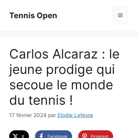
Aller
au
Tennis Open
Menu
contenu
Carlos Alcaraz : le
jeune prodige qui
secoue le monde
du tennis !
17 février 2024
par
Elodie Lefevre
X
Facebook
Pinterest